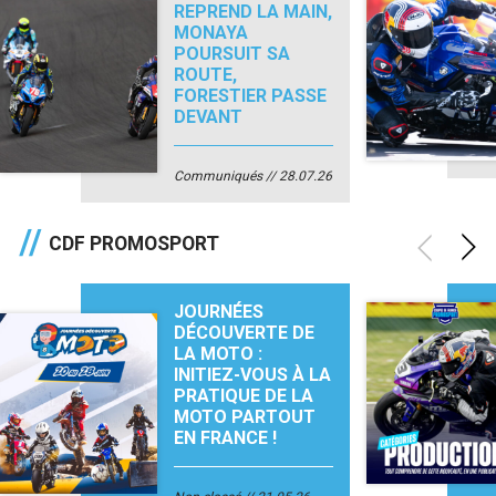
REPREND LA MAIN,
MONAYA
POURSUIT SA
ROUTE,
FORESTIER PASSE
DEVANT
Communiqués
28.07.26
CDF PROMOSPORT
JOURNÉES
DÉCOUVERTE DE
LA MOTO :
INITIEZ-VOUS À LA
PRATIQUE DE LA
MOTO PARTOUT
EN FRANCE !