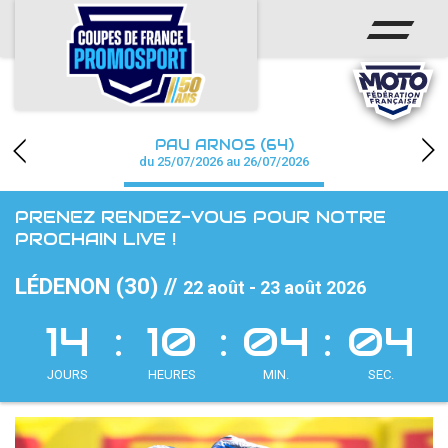
ACCUEIL
ACTUS
CALENDRIER
PAU ARNOS (64)
CHAMPIONNAT
du 25/07/2026 au 26/07/2026
RÉSULTATS
PRENEZ RENDEZ-VOUS POUR NOTRE
PROCHAIN LIVE !
PHOTOS / WEB TV
LÉDENON (30) //
22 août - 23 août 2026
PARTENAIRES
14
10
04
02
accéder à la billetterie