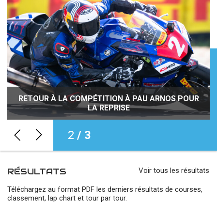
JOURNÉES DÉCOUVERTE DE LA MOTO : INITIEZ-
RETOUR À LA COMPÉTITION À PAU ARNOS POUR
VOUS À LA PRATIQUE DE LA MOTO PARTOUT EN
ROSSIGNOL REPREND LA MAIN, MONAYA
POURSUIT SA ROUTE, FORESTIER PASSE DEVANT
LA REPRISE
FRANCE !
2
/ 3
RÉSULTATS
Voir tous les résultats
Téléchargez au format PDF les derniers résultats de courses,
classement, lap chart et tour par tour.