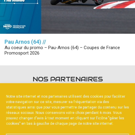
Pau Arnos (64) //
Au coeur du promo – Pau-Arnos (64) – Coupes de France
Promosport 2026
NOS PARTENAIRES
Notre site internet et nos partenaires utilisent des cookies pour faciliter
votre navigation sur ce site, mesurer sa fréquentation via des
statistiques ainsi que pour vous permettre de partager du contenu sur les
réseaux sociaux. Nous conservons votre choix pendant 6 mois. Vous
pouvez changer d'avis à tout moment en cliquant sur l'icône "gérer les
FOURNISSEURS OFFICIELS
cookies" en bas à gauche de chaque page de notre site internet.