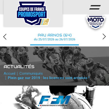
ACCUEIL
ACTUS
CALENDRIER
PAU ARNOS (64)
CHAMPIONNAT
du 25/07/2026 au 26/07/2026
RÉSULTATS
PHOTOS / WEB TV
ACTUALITÉS
PARTENAIRES
Accueil
Communiqués
Plein gaz sur 2019 : les licences sont arrivées !
accéder à la billetterie