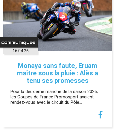
communiques
16.04.26
Monaya sans faute, Eruam
maître sous la pluie : Alès a
tenu ses promesses
Pour la deuxième manche de la saison 2026,
les Coupes de France Promosport avaient
rendez-vous avec le circuit du Pôle…