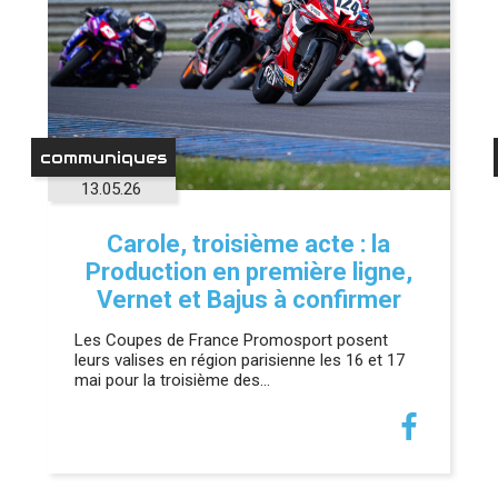
communiques
13.05.26
Carole, troisième acte : la
Production en première ligne,
Vernet et Bajus à confirmer
Les Coupes de France Promosport posent
leurs valises en région parisienne les 16 et 17
mai pour la troisième des…