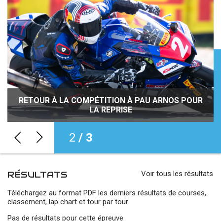
JOURNÉES DÉCOUVERTE DE LA MOTO : INITIEZ-
RETOUR À LA COMPÉTITION À PAU ARNOS POUR
VOUS À LA PRATIQUE DE LA MOTO PARTOUT EN
ROSSIGNOL REPREND LA MAIN, MONAYA
POURSUIT SA ROUTE, FORESTIER PASSE DEVANT
LA REPRISE
FRANCE !
2
/ 3
RÉSULTATS
Voir tous les résultats
Téléchargez au format PDF les derniers résultats de courses,
classement, lap chart et tour par tour.
Pas de résultats pour cette épreuve