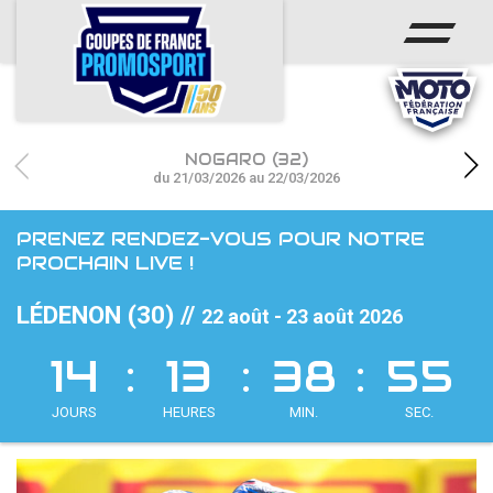
ACCUEIL
ACTUS
CALENDRIER
NOGARO (32)
CHAMPIONNAT
du 21/03/2026 au 22/03/2026
RÉSULTATS
PRENEZ RENDEZ-VOUS POUR NOTRE
PROCHAIN LIVE !
PHOTOS / WEB TV
LÉDENON (30) //
22 août - 23 août 2026
PARTENAIRES
14
13
38
52
accéder à la billetterie