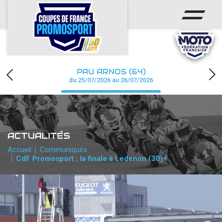
ACCUEIL
ACTUS
CALENDRIER
PAU ARNOS (64)
CHAMPIONNAT
du 25/07/2026 au 26/07/2026
RÉSULTATS
PHOTOS / WEB TV
ACTUALITÉS
PARTENAIRES
Accueil
Communiqués
CdF Promosport : la finale à Ledenon (30) !
accéder à la billetterie