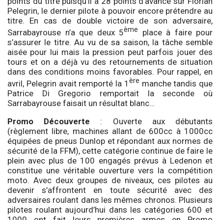
points du titre puisqu’il a 28 points d’avance sur Florian
Pelegrin, le dernier pilote à pouvoir encore prétendre au
titre. En cas de double victoire de son adversaire,
ème
Sarrabayrouse n’a que deux 5
place à faire pour
s’assurer le titre. Au vu de sa saison, la tâche semble
aisée pour lui mais la pression peut parfois jouer des
tours et on a déjà vu des retournements de situation
dans des conditions moins favorables. Pour rappel, en
ère
avril, Pelegrin avait remporté la 1
manche tandis que
Patrice Di Gregorio remportait la seconde où
Sarrabayrouse faisait un résultat blanc…
Promo Découverte
: Ouverte aux débutants
(règlement libre, machines allant de 600cc à 1000cc
équipées de pneus Dunlop et répondant aux normes de
sécurité de la FFM), cette catégorie continue de faire le
plein avec plus de 100 engagés prévus à Ledenon et
constitue une véritable ouverture vers la compétition
moto. Avec deux groupes de niveaux, ces pilotes au
devenir s’affrontent en toute sécurité avec des
adversaires roulant dans les mêmes chronos. Plusieurs
pilotes roulant aujourd’hui dans les catégories 600 et
1000 ont fait leurs premières armes en Promo