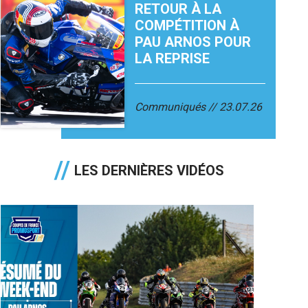
RETOUR À LA
COMPÉTITION À
PAU ARNOS POUR
LA REPRISE
Communiqués
23.07.26
LES DERNIÈRES VIDÉOS