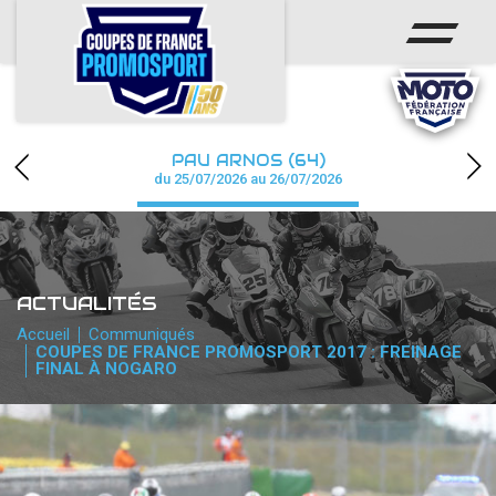
ACCUEIL
ACTUS
CALENDRIER
PAU ARNOS (64)
CHAMPIONNAT
du 25/07/2026 au 26/07/2026
RÉSULTATS
PHOTOS / WEB TV
ACTUALITÉS
PARTENAIRES
Accueil
Communiqués
COUPES DE FRANCE PROMOSPORT 2017 : FREINAGE
FINAL À NOGARO
accéder à la billetterie