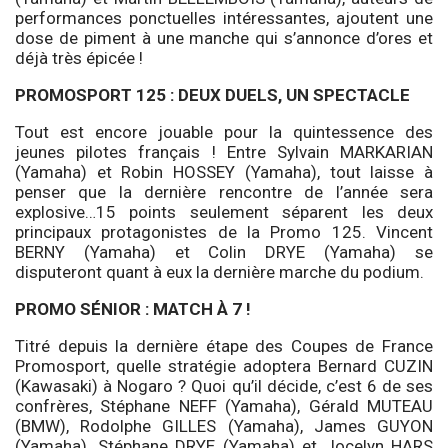
performances ponctuelles intéressantes, ajoutent une
dose de piment à une manche qui s’annonce d’ores et
déjà très épicée !
PROMOSPORT 125 : DEUX DUELS, UN SPECTACLE
Tout est encore jouable pour la quintessence des
jeunes pilotes français ! Entre Sylvain MARKARIAN
(Yamaha) et Robin HOSSEY (Yamaha), tout laisse à
penser que la dernière rencontre de l’année sera
explosive…15 points seulement séparent les deux
principaux protagonistes de la Promo 125. Vincent
BERNY (Yamaha) et Colin DRYE (Yamaha) se
disputeront quant à eux la dernière marche du podium.
PROMO SÉNIOR : MATCH À 7 !
Titré depuis la dernière étape des Coupes de France
Promosport, quelle stratégie adoptera Bernard CUZIN
(Kawasaki) à Nogaro ? Quoi qu’il décide, c’est 6 de ses
confrères, Stéphane NEFF (Yamaha), Gérald MUTEAU
(BMW), Rodolphe GILLES (Yamaha), James GUYON
(Yamaha), Stéphane DRYE (Yamaha) et Jocelyn HARS