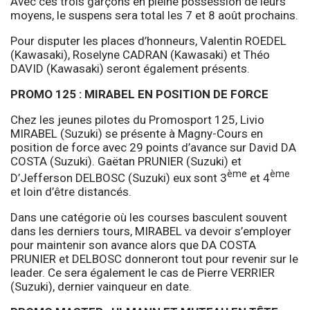
Avec ces trois garçons en pleine possession de leurs
moyens, le suspens sera total les 7 et 8 août prochains.
Pour disputer les places d’honneurs, Valentin ROEDEL
(Kawasaki), Roselyne CADRAN (Kawasaki) et Théo
DAVID (Kawasaki) seront également présents.
PROMO 125 : MIRABEL EN POSITION DE FORCE
Chez les jeunes pilotes du Promosport 125, Livio
MIRABEL (Suzuki) se présente à Magny-Cours en
position de force avec 29 points d’avance sur David DA
COSTA (Suzuki). Gaëtan PRUNIER (Suzuki) et
ème
ème
D’Jefferson DELBOSC (Suzuki) eux sont 3
et 4
et loin d’être distancés.
Dans une catégorie où les courses basculent souvent
dans les derniers tours, MIRABEL va devoir s’employer
pour maintenir son avance alors que DA COSTA
PRUNIER et DELBOSC donneront tout pour revenir sur le
leader. Ce sera également le cas de Pierre VERRIER
(Suzuki), dernier vainqueur en date.