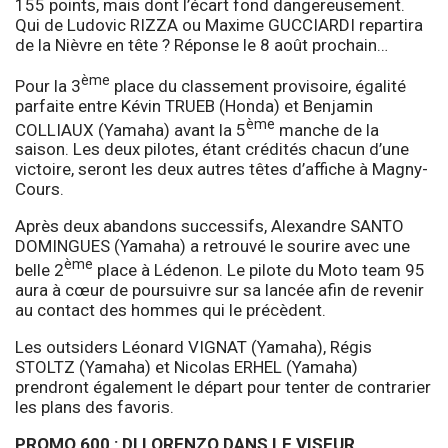
155 points, mais dont l’écart fond dangereusement.
Qui de Ludovic RIZZA ou Maxime GUCCIARDI repartira
de la Nièvre en tête ? Réponse le 8 août prochain…
ème
Pour la 3
place du classement provisoire, égalité
parfaite entre Kévin TRUEB (Honda) et Benjamin
ème
COLLIAUX (Yamaha) avant la 5
manche de la
saison. Les deux pilotes, étant crédités chacun d’une
victoire, seront les deux autres têtes d’affiche à Magny-
Cours.
Après deux abandons successifs, Alexandre SANTO
DOMINGUES (Yamaha) a retrouvé le sourire avec une
ème
belle 2
place à Lédenon. Le pilote du Moto team 95
aura à cœur de poursuivre sur sa lancée afin de revenir
au contact des hommes qui le précèdent.
Les outsiders Léonard VIGNAT (Yamaha), Régis
STOLTZ (Yamaha) et Nicolas ERHEL (Yamaha)
prendront également le départ pour tenter de contrarier
les plans des favoris.
PROMO 600 : DI LORENZO DANS LE VISEUR