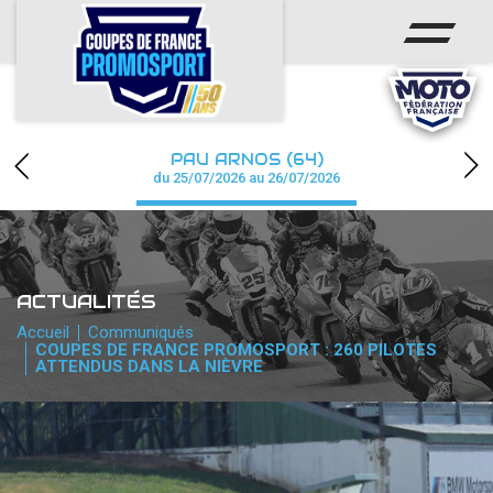
ACCUEIL
ACTUS
CALENDRIER
PAU ARNOS (64)
CHAMPIONNAT
du 25/07/2026 au 26/07/2026
RÉSULTATS
PHOTOS / WEB TV
ACTUALITÉS
PARTENAIRES
Accueil
Communiqués
COUPES DE FRANCE PROMOSPORT : 260 PILOTES
ATTENDUS DANS LA NIÈVRE
accéder à la billetterie