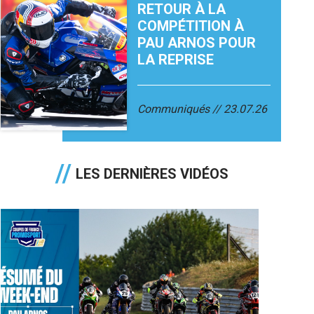
RETOUR À LA
COMPÉTITION À
PAU ARNOS POUR
LA REPRISE
Communiqués
23.07.26
LES DERNIÈRES VIDÉOS