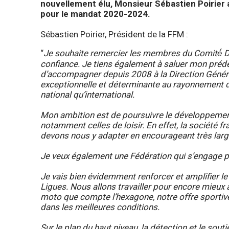
nouvellement élu, Monsieur Sébastien Poirier 
pour le mandat 2020-2024.
Sébastien Poirier, Président de la FFM :
“
Je souhaite remercier les membres du Comité́ Di
confiance. Je tiens également à saluer mon prédéc
d’accompagner depuis 2008 à la Direction Général
exceptionnelle et déterminante au rayonnement de
national qu’international.
Mon ambition est de poursuivre le développement
notamment celles de loisir. En effet, la société 
devons nous y adapter en encourageant très larg
Je veux également une Fédération qui s’engage p
Je vais bien évidemment renforcer et amplifier 
Ligues. Nous allons travailler pour encore mieux a
moto que compte l’hexagone, notre offre sportive
dans les meilleures conditions.
Sur le plan du haut niveau, la détection et le souti