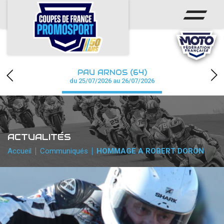
ACCUEIL
ACTUS
CALENDRIER
PAU ARNOS (64)
CHAMPIONNAT
du 25/07/2026 au 26/07/2026
RÉSULTATS
PHOTOS / WEB TV
ACTUALITÉS
PARTENAIRES
Accueil
Communiqués
HOMMAGE A ROBERT DORON
accéder à la billetterie