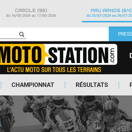
CAROLE (93)
PAU ARNOS (64)
du 16/05/2026 au 17/05/2026
du 25/07/2026 au 26/07/2
PRES
CHAMPIONNAT
RÉSULTATS
5