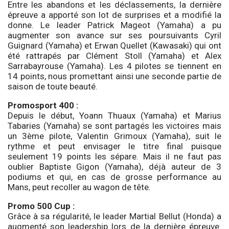
Entre les abandons et les déclassements, la dernière
épreuve a apporté son lot de surprises et a modifié la
donne. Le leader Patrick Mageot (Yamaha) a pu
augmenter son avance sur ses poursuivants Cyril
Guignard (Yamaha) et Erwan Quellet (Kawasaki) qui ont
été rattrapés par Clément Stoll (Yamaha) et Alex
Sarrabayrouse (Yamaha). Les 4 pilotes se tiennent en
14 points, nous promettant ainsi une seconde partie de
saison de toute beauté.
Promosport 400 :
Depuis le début, Yoann Thuaux (Yamaha) et Marius
Tabaries (Yamaha) se sont partagés les victoires mais
un 3ème pilote, Valentin Grimoux (Yamaha), suit le
rythme et peut envisager le titre final puisque
seulement 19 points les sépare. Mais il ne faut pas
oublier Baptiste Gigon (Yamaha), déjà auteur de 3
podiums et qui, en cas de grosse performance au
Mans, peut recoller au wagon de tête.
Promo 500 Cup :
Grâce à sa régularité, le leader Martial Bellut (Honda) a
augmenté son leadership lors de la dernière épreuve.