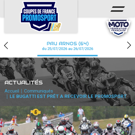
ACCUEIL
ACTUS
CALENDRIER
PAU ARNOS (64)
CHAMPIONNAT
du 25/07/2026 au 26/07/2026
RÉSULTATS
PHOTOS / WEB TV
ACTUALITÉS
PARTENAIRES
Accueil
Communiqués
LE BUGATTI EST PRÊT A RECEVOIR LE PROMOSPORT
accéder à la billetterie