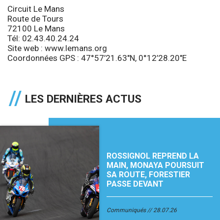
Circuit Le Mans
Route de Tours
72100 Le Mans
Tél: 02.43.40.24.24
Site web : www.lemans.org
Coordonnées GPS : 47°57’21.63″N, 0°12’28.20″E
LES DERNIÈRES ACTUS
ROSSIGNOL REPREND LA
MAIN, MONAYA POURSUIT
SA ROUTE, FORESTIER
PASSE DEVANT
Communiqués
28.07.26