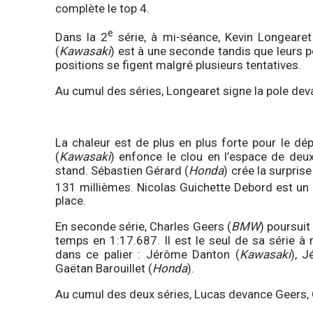
complète le top 4.
e
Dans la 2
série, à mi-séance, Kevin Longearet
(
Kawasaki
) est à une seconde tandis que leurs 
positions se figent malgré plusieurs tentatives.
Au cumul des séries, Longearet signe la pole deva
La chaleur est de plus en plus forte pour le dé
(
Kawasaki
) enfonce le clou en l’espace de deux
stand. Sébastien Gérard (
Honda
) crée la surpris
131 millièmes. Nicolas Guichette Debord est un
place.
En seconde série, Charles Geers (
BMW
) poursuit
temps en 1:17.687. Il est le seul de sa série à
dans ce palier : Jérôme Danton (
Kawasaki
), 
Gaëtan Barouillet (
Honda
).
Au cumul des deux séries, Lucas devance Geers, 