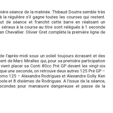
rnière séance de la matinée. Thibaud Doutre semble très
à la régulière s’il gagne toutes les courses qui restent.
ébut de séance et franchit cette barre en réalisant un
s sérieux à la course au titre sont relégués à 1 seconde
n Chevallier. Olivier Gret complète la première ligne de
e l’après-midi sous un soleil toujours écrasant et des
ient de Marc Miralles qui, pour sa première participation
ient placer sa Conti 80cc Pré GP devant les vingt-six
esque une seconde, on retrouve deux autres 125 Pré GP –
Promo 125 – Alexandre Rodrigues et Alexandre Golly. Ken
ole et 8 dixièmes de Rodrigues. A l’issue de la séance,
 secondes pour manœuvre dangereuse et passe de la