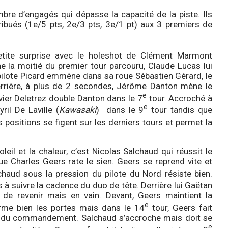
re d’engagés qui dépasse la capacité de la piste. Ils
ribués (1e/5 pts, 2e/3 pts, 3e/1 pt) aux 3 premiers de
etite surprise avec le holeshot de Clément Marmont
ine la moitié du premier tour parcouru, Claude Lucas lui
pilote Picard emmène dans sa roue Sébastien Gérard, le
errière, à plus de 2 secondes, Jérôme Danton mène le
e
vier Deletrez double Danton dans le 7
tour. Accroché à
e
ril De Laville (
Kawasaki
) dans le 9
tour tandis que
 positions se figent sur les derniers tours et permet la
eil et la chaleur, c’est Nicolas Salchaud qui réussit le
e Charles Geers rate le sien. Geers se reprend vite et
haud sous la pression du pilote du Nord résiste bien.
 à suivre la cadence du duo de tête. Derrière lui Gaëtan
 de revenir mais en vain. Devant, Geers maintient la
e
erme bien les portes mais dans le 14
tour, Geers fait
pare du commandement. Salchaud s’accroche mais doit se
e