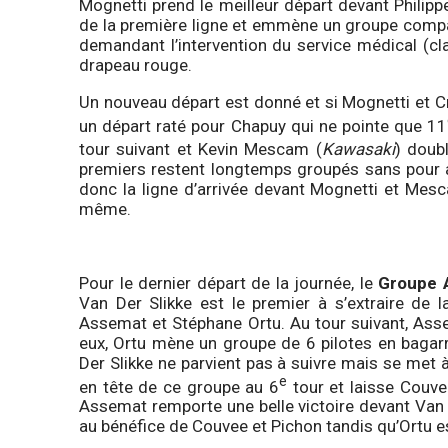
Mognetti prend le meilleur départ devant Philip
de la première ligne et emmène un groupe compac
demandant l’intervention du service médical (cla
drapeau rouge.
Un nouveau départ est donné et si Mognetti et C
un départ raté pour Chapuy qui ne pointe que 11
tour suivant et Kevin Mescam (
Kawasaki
) doub
premiers restent longtemps groupés sans pour a
donc la ligne d’arrivée devant Mognetti et Mes
même.
Pour le dernier départ de la journée, le
Groupe 
Van Der Slikke est le premier à s’extraire de l
Assemat et Stéphane Ortu. Au tour suivant, Ass
eux, Ortu mène un groupe de 6 pilotes en bagar
Der Slikke ne parvient pas à suivre mais se met 
e
en tête de ce groupe au 6
tour et laisse Couvee
Assemat remporte une belle victoire devant Van D
au bénéfice de Couvee et Pichon tandis qu’Ortu est