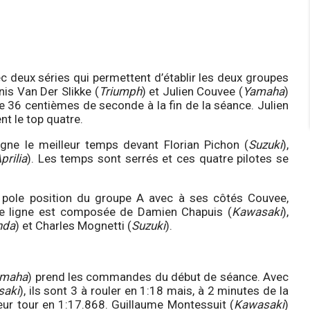
 deux séries qui permettent d’établir les deux groupes
nis Van Der Slikke (
Triumph
) et Julien Couvee (
Yamaha
)
 36 centièmes de seconde à la fin de la séance. Julien
nt le top quatre.
igne le meilleur temps devant Florian Pichon (
Suzuki
),
prilia
). Les temps sont serrés et ces quatre pilotes se
n pole position du groupe A avec à ses côtés Couvee,
ère ligne est composée de Damien Chapuis (
Kawasaki
),
nda
) et Charles Mognetti (
Suzuki
).
amaha
) prend les commandes du début de séance. Avec
saki
), ils sont 3 à rouler en 1:18 mais, à 2 minutes de la
lleur tour en 1:17.868. Guillaume Montessuit (
Kawasaki
)