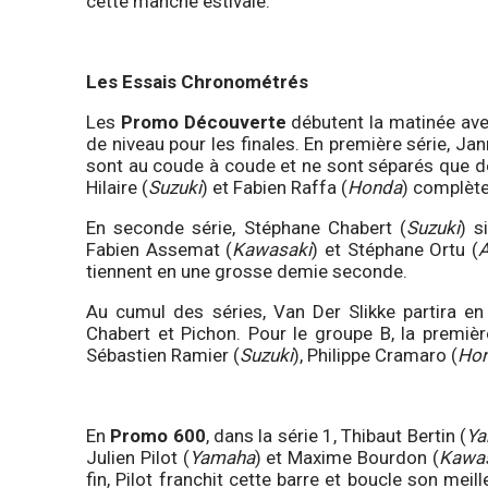
cette manche estivale.
Les Essais Chronométrés
Les
Promo Découverte
débutent la matinée avec
de niveau pour les finales. En première série, Jan
sont au coude à coude et ne sont séparés que de
Hilaire (
Suzuki
) et Fabien Raffa (
Honda
) complète
En seconde série, Stéphane Chabert (
Suzuki
) s
Fabien Assemat (
Kawasaki
) et Stéphane Ortu (
A
tiennent en une grosse demie seconde.
Au cumul des séries, Van Der Slikke partira e
Chabert et Pichon. Pour le groupe B, la premi
Sébastien Ramier (
Suzuki
), Philippe Cramaro (
Ho
En
Promo 600
, dans la série 1, Thibaut Bertin (
Y
Julien Pilot (
Yamaha
) et Maxime Bourdon (
Kawa
fin, Pilot franchit cette barre et boucle son mei