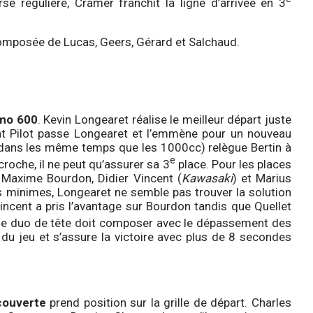
e régulière, Cramer franchit la ligne d’arrivée en 3
composée de Lucas, Geers, Gérard et Salchaud.
mo 600
. Kevin Longearet réalise le meilleur départ juste
ent Pilot passe Longearet et l’emmène pour un nouveau
ent dans les même temps que les 1000cc) relègue Bertin à
e
roche, il ne peut qu’assurer sa 3
place. Pour les places
, Maxime Bourdon, Didier Vincent (
Kawasaki
) et Marius
s minimes, Longearet ne semble pas trouver la solution
Vincent a pris l’avantage sur Bourdon tandis que Quellet
 le duo de tête doit composer avec le dépassement des
e du jeu et s’assure la victoire avec plus de 8 secondes
ouverte
prend position sur la grille de départ. Charles