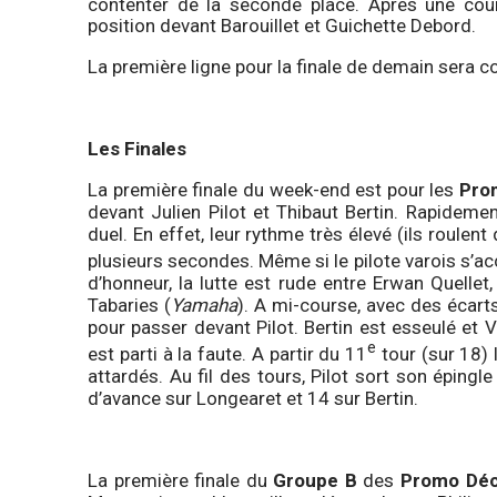
contenter de la seconde place. Après une cours
position devant Barouillet et Guichette Debord.
La première ligne pour la finale de demain sera 
Les Finales
La première finale du week-end est pour les
Pro
devant Julien Pilot et Thibaut Bertin. Rapidem
duel. En effet, leur rythme très élevé (ils roul
plusieurs secondes. Même si le pilote varois s’acc
d’honneur, la lutte est rude entre Erwan Quellet
Tabaries (
Yamaha
). A mi-course, avec des écart
pour passer devant Pilot. Bertin est esseulé et 
e
est parti à la faute. A partir du 11
tour (sur 18)
attardés. Au fil des tours, Pilot sort son épingl
d’avance sur Longearet et 14 sur Bertin.
La première finale du
Groupe B
des
Promo Déc