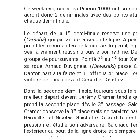
Ce week-end, seuls les
Promo 1000
ont un nomb
auront donc 2 demi-finales avec des points att
chaque demi-finale.
e
Le départ de la 1
demi-finale réserve une p
(
Yamaha
) qui partait de la seconde ligne. A pe
prend les commandes de la course. Impérial, le 
seul à vraiment réussir à suivre son rythme. D
e
e
groupe de poursuivants. Pointé 7
au 1
tour, Xa
sa roue, Arnaud Duvigneau (
Kawasaki
) passe Cy
e
Danton part à la faute et lui offre la 4
place. Les
victoire de Lucas devant Gérard et Deletrez.
Dans la seconde demi-finale, toujours sous le sol
meilleur départ devant Jérémy Cramer tandis qu
e
prend la seconde place dès le 3
passage. Salc
e
Cramer conserve la 3
place mais ne parvient pas
Barouillet et Nicolas Guichette Debord tentent
pression et étudie son adversaire. Salchaud f
l’extérieur au bout de la ligne droite et s’em