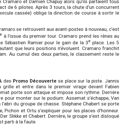
pe Cramaro et Damien Chapuy alors qu’ils partaient tous
t de 6 pilotes. Après 3 tours, la chute d’un concurrent
vicule cassée) oblige la direction de course à sortir le
ramaro se retrouvent aux avant-postes à nouveau, c’est
e
à l’issue du premier tour. Cramaro prend les rênes au
e
le Sébastien Ramier pour le gain de la 3
place. Les 5
utant que leurs positions n’évoluent. Cramaro franchit
cam. Au cumul des deux parties, le classement reste le
A
des
Promo Découverte
se place sur la piste. Jannis
a grille et entre dans le premier virage devant Fabien
emat porte son attaque et impose son rythme. Derrière
re pour monter sur le podium. Assemat s’échappe, Van
à l’abri du groupe de chasse. Stéphane Chabert se porte
, Pichon et Ortu s’expliquer pour les places d’honneur.
er Slikke et Chabert. Derrière, le groupe s’est disloqué
 parti à la faute.