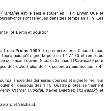
 (
Yamaha
) est le seul à rouler en 1:17. Erwan Quellet
poursuivants sont relégués dans des temps en 1:19. Les
nt Pilot, Bertin et Bourdon.
part des
Promo 1000
. En première série, Claude Lucas
 tours puisqu’il signe la pole en 1:17.133 et rentre au
e en se plaçant devant Nicolas Salchaud (
Kawasaki
) pour
e
 peu décroché à plus de 1.7 seconde mais occupe la 4
 sur sa lancée des dernières courses et signe le meilleur
 rouler en dessous des 1:18. Quatre pilotes se tiennent
Jérémy Cramer (
Honda
), Xavier Deletrez (
Kawasaki
) et
Gérard et Salchaud.