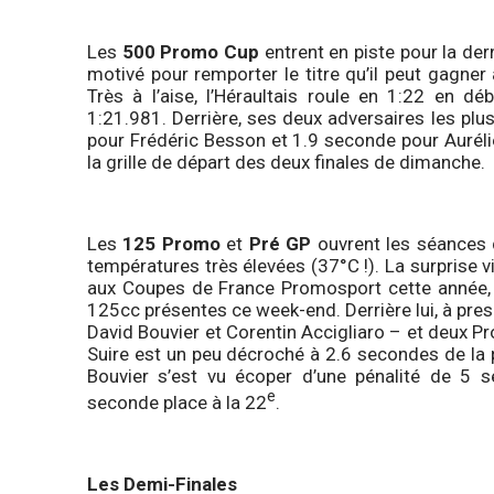
Les
500 Promo Cup
entrent en piste pour la de
motivé pour remporter le titre qu’il peut gagner 
Très à l’aise, l’Héraultais roule en 1:22 en d
1:21.981. Derrière, ses deux adversaires les plu
pour Frédéric Besson et 1.9 seconde pour Aurélie
la grille de départ des deux finales de dimanche.
Les
125 Promo
et
Pré GP
ouvrent les séances d
températures très élevées (37°C !). La surprise v
aux Coupes de France Promosport cette année, v
125cc présentes ce week-end. Derrière lui, à pr
David Bouvier et Corentin Accigliaro – et deux 
Suire est un peu décroché à 2.6 secondes de la p
Bouvier s’est vu écoper d’une pénalité de 5
e
seconde place à la 22
.
Les Demi-Finales