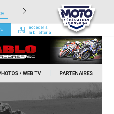
LÉDENON (30)
026
du 22/08/2026 au 23/08/2026
du 24/09/
accéder à
SE
la billetterie
PHOTOS / WEB TV
PARTENAIRES