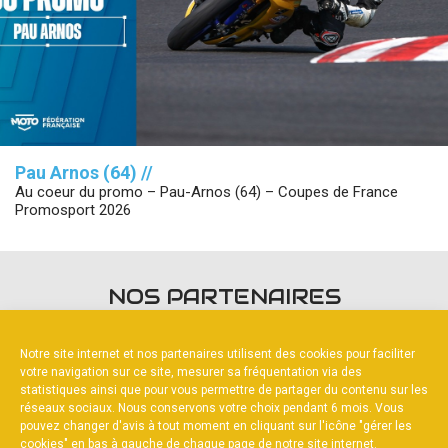
Pau Arnos (64) //
Au coeur du promo – Pau-Arnos (64) – Coupes de France
Promosport 2026
NOS PARTENAIRES
Notre site internet et nos partenaires utilisent des cookies pour faciliter
votre navigation sur ce site, mesurer sa fréquentation via des
statistiques ainsi que pour vous permettre de partager du contenu sur les
réseaux sociaux. Nous conservons votre choix pendant 6 mois. Vous
pouvez changer d'avis à tout moment en cliquant sur l'icône "gérer les
FOURNISSEURS OFFICIELS
cookies" en bas à gauche de chaque page de notre site internet.