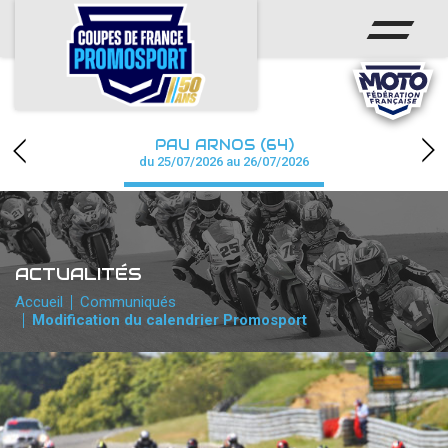
ACCUEIL
ACTUS
CALENDRIER
PAU ARNOS (64)
CHAMPIONNAT
du 25/07/2026 au 26/07/2026
RÉSULTATS
PHOTOS / WEB TV
ACTUALITÉS
PARTENAIRES
Accueil
Communiqués
Modification du calendrier Promosport
accéder à la billetterie