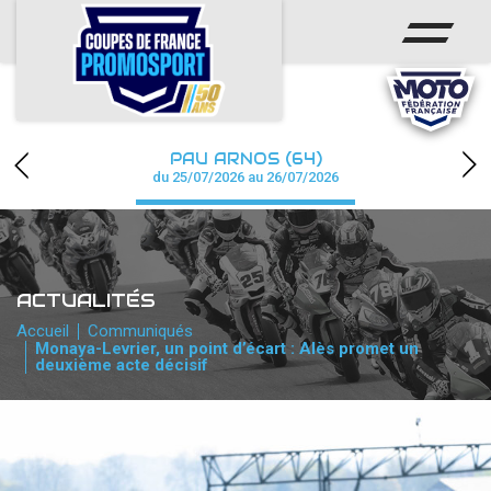
ACCUEIL
ACTUS
CALENDRIER
PAU ARNOS (64)
CHAMPIONNAT
du 25/07/2026 au 26/07/2026
RÉSULTATS
PHOTOS / WEB TV
ACTUALITÉS
PARTENAIRES
Accueil
Communiqués
Monaya-Levrier, un point d’écart : Alès promet un
deuxième acte décisif
accéder à la billetterie