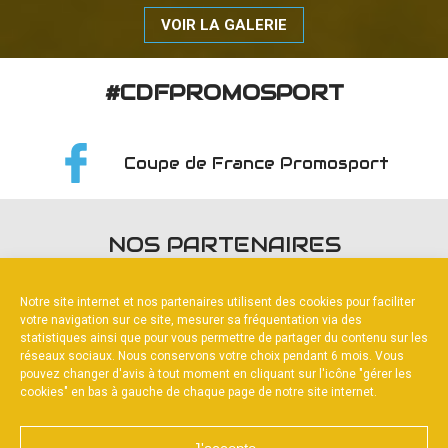
VOIR LA GALERIE
#CDFPROMOSPORT
Coupe de France Promosport
NOS PARTENAIRES
Notre site internet et nos partenaires utilisent des cookies pour faciliter
votre navigation sur ce site, mesurer sa fréquentation via des
statistiques ainsi que pour vous permettre de partager du contenu sur les
réseaux sociaux. Nous conservons votre choix pendant 6 mois. Vous
pouvez changer d'avis à tout moment en cliquant sur l'icône "gérer les
PARTENAIRE PRINCIPAL
cookies" en bas à gauche de chaque page de notre site internet.