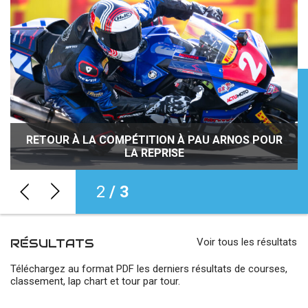
JOURNÉES DÉCOUVERTE DE LA MOTO : INITIEZ-
RETOUR À LA COMPÉTITION À PAU ARNOS POUR
VOUS À LA PRATIQUE DE LA MOTO PARTOUT EN
ROSSIGNOL REPREND LA MAIN, MONAYA
POURSUIT SA ROUTE, FORESTIER PASSE DEVANT
LA REPRISE
FRANCE !
2
/ 3
RÉSULTATS
Voir tous les résultats
Téléchargez au format PDF les derniers résultats de courses,
classement, lap chart et tour par tour.