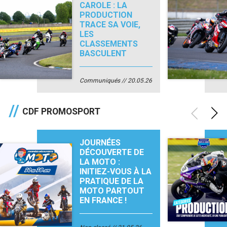
CAROLE : LA
PRODUCTION
TRACE SA VOIE,
LES
CLASSEMENTS
BASCULENT
Communiqués
20.05.26
CDF PROMOSPORT
JOURNÉES
DÉCOUVERTE DE
LA MOTO :
INITIEZ-VOUS À LA
PRATIQUE DE LA
MOTO PARTOUT
EN FRANCE !