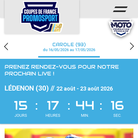
ACCUEIL
ACTUS
CALENDRIER
CAROLE (93)
CHAMPIONNAT
du 16/05/2026 au 17/05/2026
RÉSULTATS
PRENEZ RENDEZ-VOUS POUR NOTRE
PROCHAIN LIVE !
PHOTOS / WEB TV
LÉDENON (30) //
22 août - 23 août 2026
PARTENAIRES
15
17
44
14
accéder à la billetterie