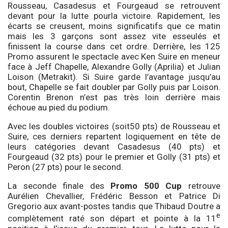
Rousseau, Casadesus et Fourgeaud se retrouvent
devant pour la lutte pourla victoire. Rapidement, les
écarts se creusent, moins significatifs que ce matin
mais les 3 garçons sont assez vite esseulés et
finissent la course dans cet ordre. Derrière, les 125
Promo assurent le spectacle avec Ken Suire en meneur
face à Jeff Chapelle, Alexandre Golly (Aprilia) et Julian
Loison (Metrakit). Si Suire garde l’avantage jusqu’au
bout, Chapelle se fait doubler par Golly puis par Loison.
Corentin Brenon n’est pas très loin derrière mais
échoue au pied du podium.
Avec les doubles victoires (soit50 pts) de Rousseau et
Suire, ces derniers repartent logiquement en tête de
leurs catégories devant Casadesus (40 pts) et
Fourgeaud (32 pts) pour le premier et Golly (31 pts) et
Peron (27 pts) pour le second.
La seconde finale des
Promo 500 Cup
retrouve
Aurélien Chevallier, Frédéric Besson et Patrice Di
Gregorio aux avant-postes tandis que Thibaud Doutre a
e
complètement raté son départ et pointe à la 11