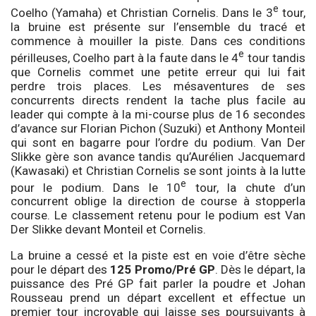
e
Coelho (Yamaha) et Christian Cornelis. Dans le 3
tour,
la bruine est présente sur l’ensemble du tracé et
commence à mouiller la piste. Dans ces conditions
e
périlleuses, Coelho part à la faute dans le 4
tour tandis
que Cornelis commet une petite erreur qui lui fait
perdre trois places. Les mésaventures de ses
concurrents directs rendent la tache plus facile au
leader qui compte à la mi-course plus de 16 secondes
d’avance sur Florian Pichon (Suzuki) et Anthony Monteil
qui sont en bagarre pour l’ordre du podium. Van Der
Slikke gère son avance tandis qu’Aurélien Jacquemard
(Kawasaki) et Christian Cornelis se sont joints à la lutte
e
pour le podium. Dans le 10
tour, la chute d’un
concurrent oblige la direction de course à stopperla
course. Le classement retenu pour le podium est Van
Der Slikke devant Monteil et Cornelis.
La bruine a cessé et la piste est en voie d’être sèche
pour le départ des
125 Promo/Pré GP
. Dès le départ, la
puissance des Pré GP fait parler la poudre et Johan
Rousseau prend un départ excellent et effectue un
premier tour incroyable qui laisse ses poursuivants à