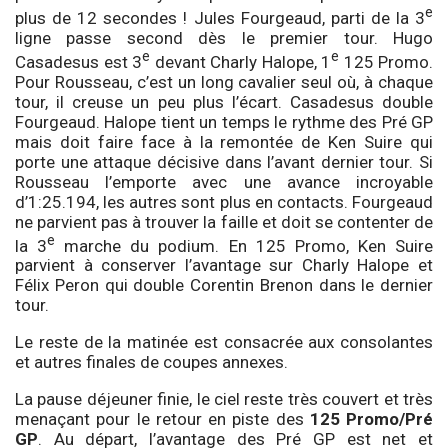
e
plus de 12 secondes ! Jules Fourgeaud, parti de la 3
ligne passe second dès le premier tour. Hugo
e
e
Casadesus est 3
devant Charly Halope, 1
125 Promo.
Pour Rousseau, c’est un long cavalier seul où, à chaque
tour, il creuse un peu plus l’écart. Casadesus double
Fourgeaud. Halope tient un temps le rythme des Pré GP
mais doit faire face à la remontée de Ken Suire qui
porte une attaque décisive dans l’avant dernier tour. Si
Rousseau l’emporte avec une avance incroyable
d’1:25.194, les autres sont plus en contacts. Fourgeaud
ne parvient pas à trouver la faille et doit se contenter de
e
la 3
marche du podium. En 125 Promo, Ken Suire
parvient à conserver l’avantage sur Charly Halope et
Félix Peron qui double Corentin Brenon dans le dernier
tour.
Le reste de la matinée est consacrée aux consolantes
et autres finales de coupes annexes.
La pause déjeuner finie, le ciel reste très couvert et très
menaçant pour le retour en piste des
125 Promo/Pré
GP
. Au départ, l’avantage des Pré GP est net et