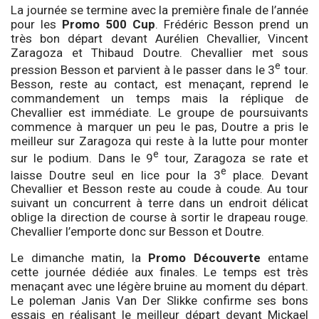
La journée se termine avec la première finale de l’année
pour les
Promo 500 Cup
. Frédéric Besson prend un
très bon départ devant Aurélien Chevallier, Vincent
Zaragoza et Thibaud Doutre. Chevallier met sous
e
pression Besson et parvient à le passer dans le 3
tour.
Besson, reste au contact, est menaçant, reprend le
commandement un temps mais la réplique de
Chevallier est immédiate. Le groupe de poursuivants
commence à marquer un peu le pas, Doutre a pris le
meilleur sur Zaragoza qui reste à la lutte pour monter
e
sur le podium. Dans le 9
tour, Zaragoza se rate et
e
laisse Doutre seul en lice pour la 3
place. Devant
Chevallier et Besson reste au coude à coude. Au tour
suivant un concurrent à terre dans un endroit délicat
oblige la direction de course à sortir le drapeau rouge.
Chevallier l’emporte donc sur Besson et Doutre.
Le dimanche matin, la
Promo Découverte
entame
cette journée dédiée aux finales. Le temps est très
menaçant avec une légère bruine au moment du départ.
Le poleman Janis Van Der Slikke confirme ses bons
essais en réalisant le meilleur départ devant Mickael