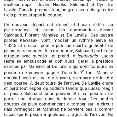
meilleur départ devant Nicolas Salchaud et Cyril De
Laville. Dans le premier tour, un gros accrochage entre
trois pilotes stoppe la course.
Un nouveau départ est donné et Lucas réitère sa
performance et prend les commandes devant
Salchaud, Florent Manniez et De Laville. Ces quatre
pilotes Kawasaki vont imposer un rythme élevé en
1:33.5 et creuser petit à petit un écart significatif de
plusieurs secondes. A la mi-course, Salchaud porte une
attaque avec succès et prend le
leadership
. Lucas
reste en embuscade et doit aussi gérer la pression
exercée par Manniez et De Laville qui sont toujours en
e
position de pouvoir gagner. Dans le 9
tour, Manniez
double Lucas et, au tour suivant, s’empare de la tête
dela course. A deux tours de l’arrivée, De Laville chute
et perd tout espoir de podium tandis que Lucas réagit
et passe Salchaud pour pouvoir être en position de
porter une attaque dans le dernier tour. Des petites
gouttes de pluie commencent à tomber sur le circuit
Paul Armagnac et Manniez ne parvient pas à contrer
Lucas qui le passe à quelques virages de l’arrivée. Ne