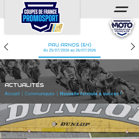
ACCUEIL
ACTUS
CALENDRIER
PAU ARNOS (64)
CHAMPIONNAT
du 25/07/2026 au 26/07/2026
RÉSULTATS
PHOTOS / WEB TV
ACTUALITÉS
PARTENAIRES
Accueil
Communiqués
Nouvelle formule à succès !
accéder à la billetterie