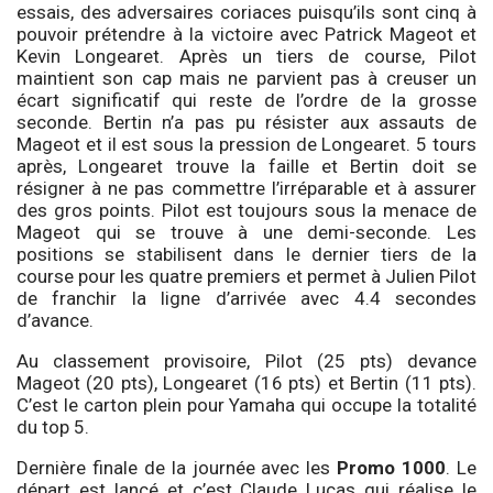
essais, des adversaires coriaces puisqu’ils sont cinq à
pouvoir prétendre à la victoire avec Patrick Mageot et
Kevin Longearet. Après un tiers de course, Pilot
maintient son cap mais ne parvient pas à creuser un
écart significatif qui reste de l’ordre de la grosse
seconde. Bertin n’a pas pu résister aux assauts de
Mageot et il est sous la pression de Longearet. 5 tours
après, Longearet trouve la faille et Bertin doit se
résigner à ne pas commettre l’irréparable et à assurer
des gros points. Pilot est toujours sous la menace de
Mageot qui se trouve à une demi-seconde. Les
positions se stabilisent dans le dernier tiers de la
course pour les quatre premiers et permet à Julien Pilot
de franchir la ligne d’arrivée avec 4.4 secondes
d’avance.
Au classement provisoire, Pilot (25 pts) devance
Mageot (20 pts), Longearet (16 pts) et Bertin (11 pts).
C’est le carton plein pour Yamaha qui occupe la totalité
du top 5.
Dernière finale de la journée avec les
Promo 1000
. Le
départ est lancé et c’est Claude Lucas qui réalise le