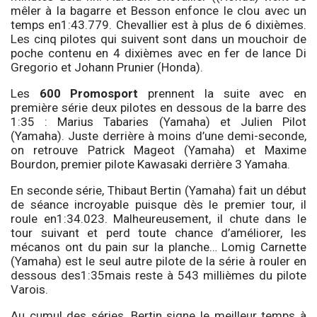
mêler à la bagarre et Besson enfonce le clou avec un
temps en1:43.779. Chevallier est à plus de 6 dixièmes.
Les cinq pilotes qui suivent sont dans un mouchoir de
poche contenu en 4 dixièmes avec en fer de lance Di
Gregorio et Johann Prunier (Honda).
Les
600 Promosport
prennent la suite avec en
première série deux pilotes en dessous de la barre des
1:35 : Marius Tabaries (Yamaha) et Julien Pilot
(Yamaha). Juste derrière à moins d’une demi-seconde,
on retrouve Patrick Mageot (Yamaha) et Maxime
Bourdon, premier pilote Kawasaki derrière 3 Yamaha.
En seconde série, Thibaut Bertin (Yamaha) fait un début
de séance incroyable puisque dès le premier tour, il
roule en1:34.023. Malheureusement, il chute dans le
tour suivant et perd toute chance d’améliorer, les
mécanos ont du pain sur la planche… Lomig Carnette
(Yamaha) est le seul autre pilote de la série à rouler en
dessous des1:35mais reste à 543 millièmes du pilote
Varois.
Au cumul des séries, Bertin signe le meilleur temps à