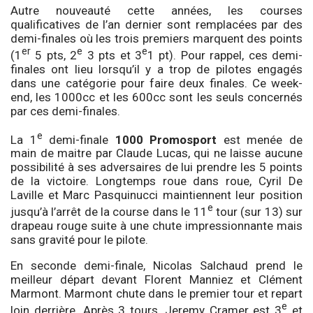
Autre nouveauté cette années, les courses
qualificatives de l’an dernier sont remplacées par des
demi-finales où les trois premiers marquent des points
er
e
e
(1
5 pts, 2
3 pts et 3
1 pt). Pour rappel, ces demi-
finales ont lieu lorsqu’il y a trop de pilotes engagés
dans une catégorie pour faire deux finales. Ce week-
end, les 1000cc et les 600cc sont les seuls concernés
par ces demi-finales.
e
La 1
demi-finale
1000 Promosport
est menée de
main de maitre par Claude Lucas, qui ne laisse aucune
possibilité à ses adversaires de lui prendre les 5 points
de la victoire. Longtemps roue dans roue, Cyril De
Laville et Marc Pasquinucci maintiennent leur position
e
jusqu’à l’arrêt de la course dans le 11
tour (sur 13) sur
drapeau rouge suite à une chute impressionnante mais
sans gravité pour le pilote.
En seconde demi-finale, Nicolas Salchaud prend le
meilleur départ devant Florent Manniez et Clément
Marmont. Marmont chute dans le premier tour et repart
e
loin derrière. Après 3 tours, Jeremy Cramer est 3
et