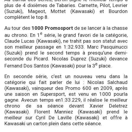
plus de 4 dixièmes de Tabaries. Carnette, Pilot, Levrier
(Suzuki), Mageot, Mottet (Kawasaki) et Bourdon
complètent le top 8.
Au tour des
1000 Promosport
de se lancer à la chasse
e
au chrono. En 1
série, le grand favori de la catégorie,
Claude Lucas (Kawasaki), ne trahit pas son statut avec
son meilleur passage en 1:32.933. Marc Pasquinucci
(Suzuki) prend le second temps à presqu’une demi-
seconde du Picard. Nicolas Duprez (Suzuki) devance
e
Fernand Dos Santos (Kawasaki) pour la 3
place.
En seconde série, c’est un nouveau venu dans la
catégorie qui fait parler de lui : Nicolas Salchaud
(Kawasaki), vainqueur des Promo 600 en 2009, après
une saison en Supersport, est venu en 1000 pourla
gagne. Avecun temps en1:33.229, il réalise le meilleur
chrono de sa séance devant Xavier Deletrez
(Kawasaki). Florent Manniez (Kawasaki) prend le
meilleur sur Cyril De Laville (Kawasaki) et offre à
Kawasaki un carton plein dans cette séance.