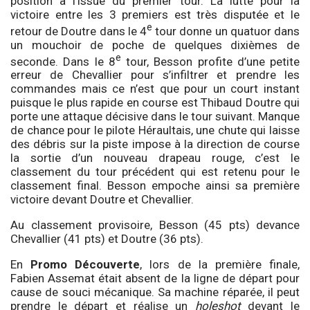
position à l’issue du premier tour. La lutte pour la
victoire entre les 3 premiers est très disputée et le
e
retour de Doutre dans le 4
tour donne un quatuor dans
un mouchoir de poche de quelques dixièmes de
e
seconde. Dans le 8
tour, Besson profite d’une petite
erreur de Chevallier pour s’infiltrer et prendre les
commandes mais ce n’est que pour un court instant
puisque le plus rapide en course est Thibaud Doutre qui
porte une attaque décisive dans le tour suivant. Manque
de chance pour le pilote Héraultais, une chute qui laisse
des débris sur la piste impose à la direction de course
la sortie d’un nouveau drapeau rouge, c’est le
classement du tour précédent qui est retenu pour le
classement final. Besson empoche ainsi sa première
victoire devant Doutre et Chevallier.
Au classement provisoire, Besson (45 pts) devance
Chevallier (41 pts) et Doutre (36 pts).
En
Promo Découverte
, lors de la première finale,
Fabien Assemat était absent de la ligne de départ pour
cause de souci mécanique. Sa machine réparée, il peut
prendre le départ et réalise un
holeshot
devant le