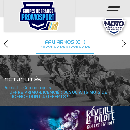
ACCUEIL
ACTUS
CALENDRIER
PAU ARNOS (64)
CHAMPIONNAT
du 25/07/2026 au 26/07/2026
RÉSULTATS
PHOTOS / WEB TV
ACTUALITÉS
PARTENAIRES
Accueil
Communiqués
OFFRE PRIMO-LICENCIÉ : JUSQU’À 16 MOIS DE
LICENCE DONT 4 OFFERTS !
accéder à la billetterie