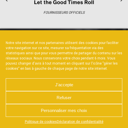
FOURNISSEURS OFFICIELS
Notre site internet et nos partenaires utilisent des cookies pour faciliter
votre navigation sur ce site, mesurer sa fréquentation via des
NOUS CONTACTER
MENTIONS LÉGALES
statistiques ainsi que pour vous permettre de partager du contenu sur les
CHARTE DE CONFIDENTIALITÉ
POLITIQUE DE COOKIES
réseaux sociaux. Nous conservons votre choix pendant 6 mois. Vous
DÉCLARATION DE CONFIDENTIALITÉ
pouvez changer d'avis à tout moment en cliquant sur l'icône "gérer les
RÉALISÉ PAR L’AGENCE WEB A3WEB
cookies" en bas à gauche de chaque page de notre site internet.
J'accepte
Refuser
Personnaliser mes choix
Appuyez sur le bouton partager en bas de votre
Politique de cookies
Déclaration de confidentialité
navigateur, puis sur "Sur l'écran d'accueil" pour obtenir le