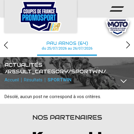
ACCUEIL
ACTUS
CALENDRIER
PAU ARNOS (64)
CHAMPIONNAT
du 25/07/2026 au 26/07/2026
RÉSULTATS
ACTUALITÉS
/RESULT_CATEGORY/SPORTWIN/
PHOTOS / WEB TV
Accueil
Résultats
SPORTWIN
PARTENAIRES
Désolé, aucun post ne correspond à vos critères.
TOUTES
COMMUNIQUÉS
PHOTOS
TEAMS / PILOTES
accéder à la billetterie
NOS PARTENAIRES