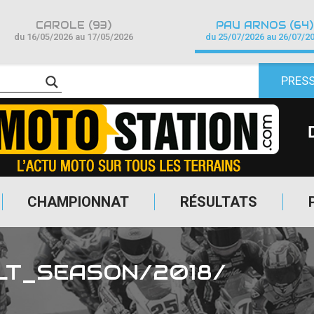
CAROLE (93)
PAU ARNOS (64)
du 16/05/2026 au 17/05/2026
du 25/07/2026 au 26/07/2
PRES
CHAMPIONNAT
RÉSULTATS
LT_SEASON/2018/