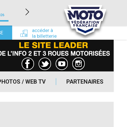
LÉDENON (30)
026
du 22/08/2026 au 23/08/2026
du 24/09/
accéder à
SE
la billetterie
PHOTOS / WEB TV
PARTENAIRES