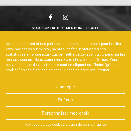
NOUS CONTACTER
MENTIONS LÉGALES
CHARTE DE CONFIDENTIALITÉ
POLITIQUE DE COOKIES
DÉCLARATION DE CONFIDENTIALITÉ
Notre site internet et nos partenaires utilisent des cookies pour faciliter
RÉALISÉ PAR L’AGENCE WEB A3WEB
votre navigation sur ce site, mesurer sa fréquentation via des
statistiques ainsi que pour vous permettre de partager du contenu sur les
réseaux sociaux. Nous conservons votre choix pendant 6 mois. Vous
pouvez changer d'avis à tout moment en cliquant sur l'icône "gérer les
cookies" en bas à gauche de chaque page de notre site internet.
J'accepte
Refuser
Personnaliser mes choix
Appuyez sur le bouton partager en bas de votre
Politique de cookies
Déclaration de confidentialité
navigateur, puis sur "Sur l'écran d'accueil" pour obtenir le