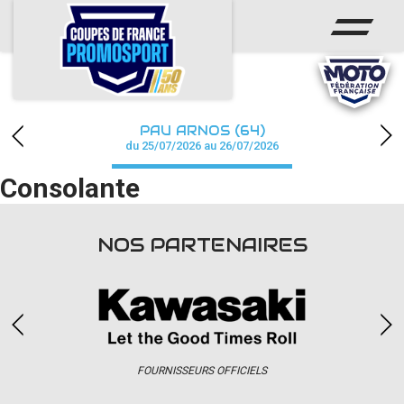
ACCUEIL
ACTUS
CALENDRIER
PAU ARNOS (64)
CHAMPIONNAT
du 25/07/2026 au 26/07/2026
Consolante
RÉSULTATS
PHOTOS / WEB TV
NOS PARTENAIRES
PARTENAIRES
accéder à la billetterie
FOURNISSEURS OFFICIELS