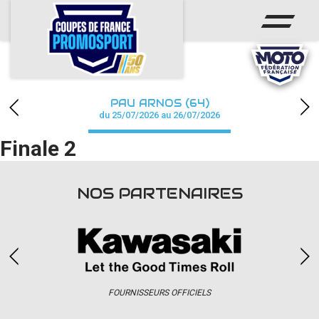
ACCUEIL
ACTUS
CALENDRIER
PAU ARNOS (64)
CHAMPIONNAT
du 25/07/2026 au 26/07/2026
Finale 2
RÉSULTATS
PHOTOS / WEB TV
NOS PARTENAIRES
PARTENAIRES
accéder à la billetterie
FOURNISSEURS OFFICIELS