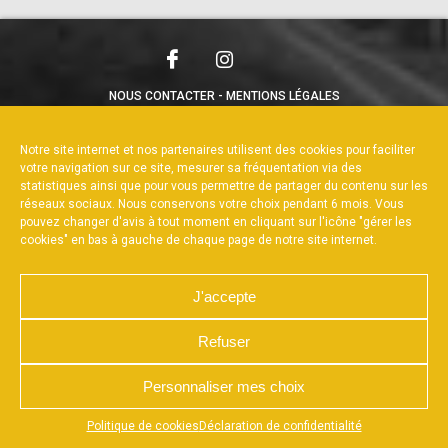
NOUS CONTACTER
MENTIONS LÉGALES
CHARTE DE CONFIDENTIALITÉ
POLITIQUE DE COOKIES
DÉCLARATION DE CONFIDENTIALITÉ
Notre site internet et nos partenaires utilisent des cookies pour faciliter
RÉALISÉ PAR L’AGENCE WEB A3WEB
votre navigation sur ce site, mesurer sa fréquentation via des
statistiques ainsi que pour vous permettre de partager du contenu sur les
réseaux sociaux. Nous conservons votre choix pendant 6 mois. Vous
pouvez changer d'avis à tout moment en cliquant sur l'icône "gérer les
cookies" en bas à gauche de chaque page de notre site internet.
J'accepte
Refuser
Personnaliser mes choix
Appuyez sur le bouton partager en bas de votre
Politique de cookies
Déclaration de confidentialité
navigateur, puis sur "Sur l'écran d'accueil" pour obtenir le