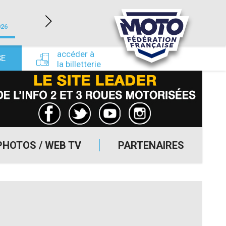
LÉDENON (30)
026
du 22/08/2026 au 23/08/2026
du 24/09/
accéder à
SE
la billetterie
PHOTOS / WEB TV
PARTENAIRES