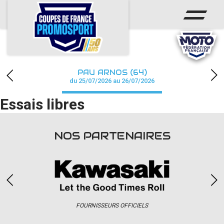
ACCUEIL
ACTUS
CALENDRIER
PAU ARNOS (64)
CHAMPIONNAT
du 25/07/2026 au 26/07/2026
Essais libres
RÉSULTATS
PHOTOS / WEB TV
NOS PARTENAIRES
PARTENAIRES
accéder à la billetterie
FOURNISSEURS OFFICIELS