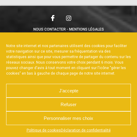
NOUS CONTACTER
MENTIONS LÉGALES
CHARTE DE CONFIDENTIALITÉ
POLITIQUE DE COOKIES
DÉCLARATION DE CONFIDENTIALITÉ
Notre site internet et nos partenaires utilisent des cookies pour faciliter
RÉALISÉ PAR L’AGENCE WEB A3WEB
votre navigation sur ce site, mesurer sa fréquentation via des
statistiques ainsi que pour vous permettre de partager du contenu sur les
réseaux sociaux. Nous conservons votre choix pendant 6 mois. Vous
pouvez changer d'avis à tout moment en cliquant sur l'icône "gérer les
cookies" en bas à gauche de chaque page de notre site internet.
J'accepte
Refuser
Personnaliser mes choix
Appuyez sur le bouton partager en bas de votre
Politique de cookies
Déclaration de confidentialité
navigateur, puis sur "Sur l'écran d'accueil" pour obtenir le