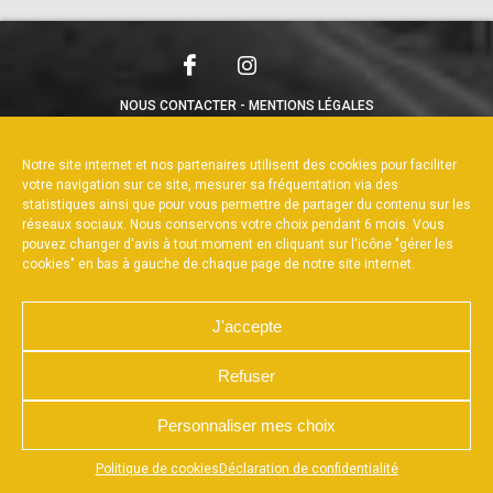
NOUS CONTACTER
MENTIONS LÉGALES
CHARTE DE CONFIDENTIALITÉ
POLITIQUE DE COOKIES
DÉCLARATION DE CONFIDENTIALITÉ
Notre site internet et nos partenaires utilisent des cookies pour faciliter
RÉALISÉ PAR L’AGENCE WEB A3WEB
votre navigation sur ce site, mesurer sa fréquentation via des
statistiques ainsi que pour vous permettre de partager du contenu sur les
réseaux sociaux. Nous conservons votre choix pendant 6 mois. Vous
pouvez changer d'avis à tout moment en cliquant sur l'icône "gérer les
cookies" en bas à gauche de chaque page de notre site internet.
J'accepte
Refuser
Personnaliser mes choix
Appuyez sur le bouton partager en bas de votre
Politique de cookies
Déclaration de confidentialité
navigateur, puis sur "Sur l'écran d'accueil" pour obtenir le