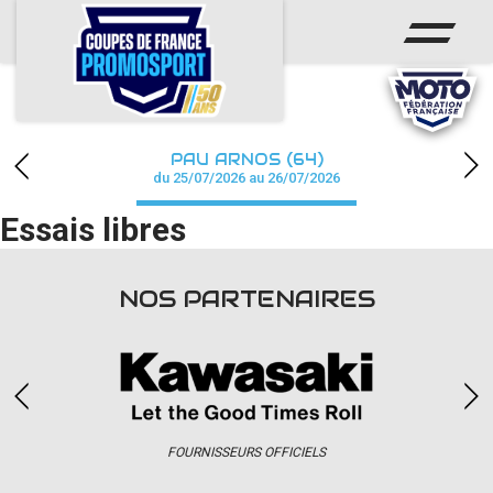
ACCUEIL
ACTUS
CALENDRIER
PAU ARNOS (64)
CHAMPIONNAT
du 25/07/2026 au 26/07/2026
Essais libres
RÉSULTATS
PHOTOS / WEB TV
NOS PARTENAIRES
PARTENAIRES
accéder à la billetterie
FOURNISSEURS OFFICIELS