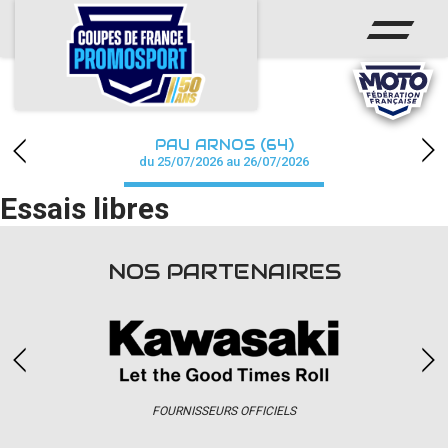
ACCUEIL
ACTUS
CALENDRIER
PAU ARNOS (64)
CHAMPIONNAT
du 25/07/2026 au 26/07/2026
Essais libres
RÉSULTATS
PHOTOS / WEB TV
NOS PARTENAIRES
PARTENAIRES
accéder à la billetterie
FOURNISSEURS OFFICIELS