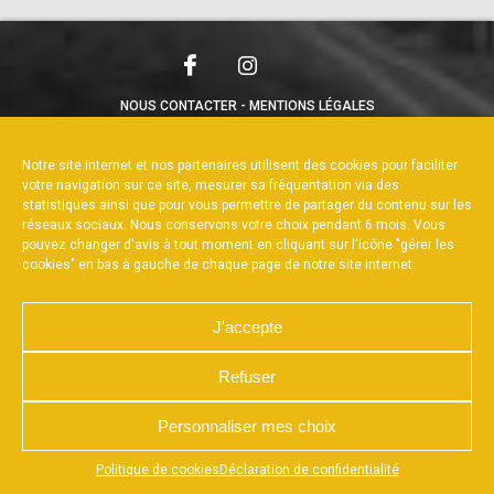
NOUS CONTACTER
MENTIONS LÉGALES
CHARTE DE CONFIDENTIALITÉ
POLITIQUE DE COOKIES
DÉCLARATION DE CONFIDENTIALITÉ
Notre site internet et nos partenaires utilisent des cookies pour faciliter
RÉALISÉ PAR L’AGENCE WEB A3WEB
votre navigation sur ce site, mesurer sa fréquentation via des
statistiques ainsi que pour vous permettre de partager du contenu sur les
réseaux sociaux. Nous conservons votre choix pendant 6 mois. Vous
pouvez changer d'avis à tout moment en cliquant sur l'icône "gérer les
cookies" en bas à gauche de chaque page de notre site internet.
J'accepte
Refuser
Personnaliser mes choix
Appuyez sur le bouton partager en bas de votre
Politique de cookies
Déclaration de confidentialité
navigateur, puis sur "Sur l'écran d'accueil" pour obtenir le