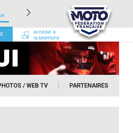
LÉDENON (30)
026
du 22/08/2026 au 23/08/2026
du 24/09/
accéder à
SE
la billetterie
PHOTOS / WEB TV
PARTENAIRES