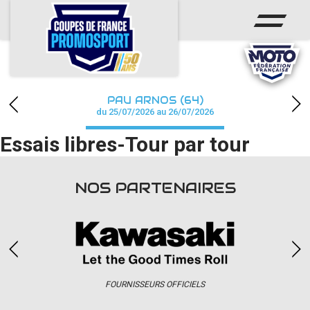
ACCUEIL
ACTUS
CALENDRIER
PAU ARNOS (64)
CHAMPIONNAT
du 25/07/2026 au 26/07/2026
Essais libres-Tour par tour
RÉSULTATS
PHOTOS / WEB TV
NOS PARTENAIRES
PARTENAIRES
accéder à la billetterie
FOURNISSEURS OFFICIELS