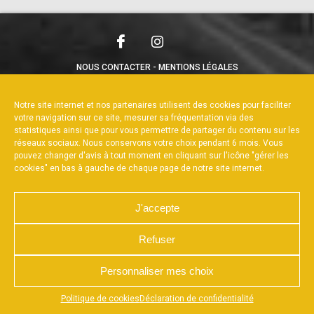
NOUS CONTACTER
MENTIONS LÉGALES
CHARTE DE CONFIDENTIALITÉ
POLITIQUE DE COOKIES
DÉCLARATION DE CONFIDENTIALITÉ
Notre site internet et nos partenaires utilisent des cookies pour faciliter
RÉALISÉ PAR L’AGENCE WEB A3WEB
votre navigation sur ce site, mesurer sa fréquentation via des
statistiques ainsi que pour vous permettre de partager du contenu sur les
réseaux sociaux. Nous conservons votre choix pendant 6 mois. Vous
pouvez changer d'avis à tout moment en cliquant sur l'icône "gérer les
cookies" en bas à gauche de chaque page de notre site internet.
J'accepte
Refuser
Personnaliser mes choix
Appuyez sur le bouton partager en bas de votre
Politique de cookies
Déclaration de confidentialité
navigateur, puis sur "Sur l'écran d'accueil" pour obtenir le