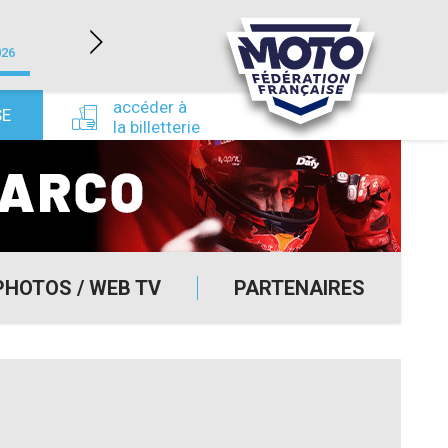
LÉDENON (30)
026
du 22/08/2026 au 23/08/2026
du 24/09/
accéder à
SE
la billetterie
PHOTOS / WEB TV
PARTENAIRES