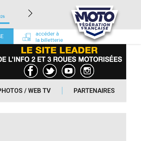
LÉDENON (30)
026
du 22/08/2026 au 23/08/2026
du 24/09/
accéder à
SE
la billetterie
PHOTOS / WEB TV
PARTENAIRES