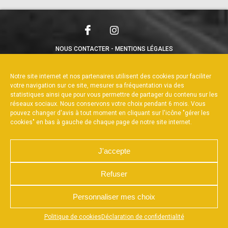
NOUS CONTACTER
MENTIONS LÉGALES
CHARTE DE CONFIDENTIALITÉ
POLITIQUE DE COOKIES
DÉCLARATION DE CONFIDENTIALITÉ
Notre site internet et nos partenaires utilisent des cookies pour faciliter
RÉALISÉ PAR L’AGENCE WEB A3WEB
votre navigation sur ce site, mesurer sa fréquentation via des
statistiques ainsi que pour vous permettre de partager du contenu sur les
réseaux sociaux. Nous conservons votre choix pendant 6 mois. Vous
pouvez changer d'avis à tout moment en cliquant sur l'icône "gérer les
cookies" en bas à gauche de chaque page de notre site internet.
J'accepte
Refuser
Personnaliser mes choix
Appuyez sur le bouton partager en bas de votre
Politique de cookies
Déclaration de confidentialité
navigateur, puis sur "Sur l'écran d'accueil" pour obtenir le