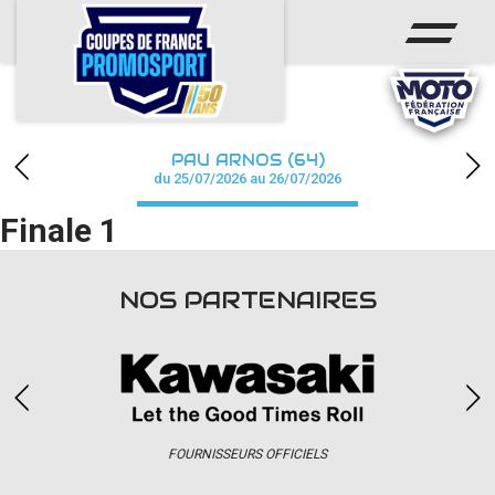
ACCUEIL
ACTUS
CALENDRIER
PAU ARNOS (64)
CHAMPIONNAT
du 25/07/2026 au 26/07/2026
Finale 1
RÉSULTATS
PHOTOS / WEB TV
NOS PARTENAIRES
PARTENAIRES
accéder à la billetterie
FOURNISSEURS OFFICIELS