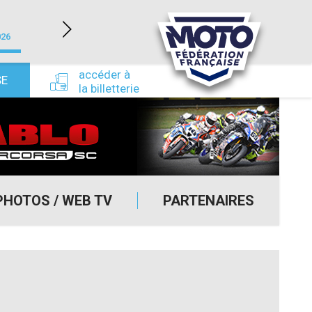
LÉDENON (30)
026
du 22/08/2026 au 23/08/2026
du 24/09/
accéder à
SE
la billetterie
PHOTOS / WEB TV
PARTENAIRES