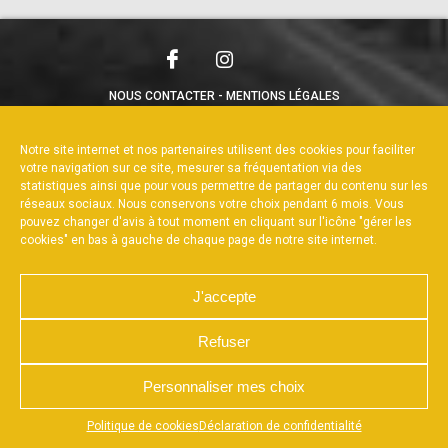
NOUS CONTACTER
MENTIONS LÉGALES
CHARTE DE CONFIDENTIALITÉ
POLITIQUE DE COOKIES
DÉCLARATION DE CONFIDENTIALITÉ
Notre site internet et nos partenaires utilisent des cookies pour faciliter
RÉALISÉ PAR L’AGENCE WEB A3WEB
votre navigation sur ce site, mesurer sa fréquentation via des
statistiques ainsi que pour vous permettre de partager du contenu sur les
réseaux sociaux. Nous conservons votre choix pendant 6 mois. Vous
pouvez changer d'avis à tout moment en cliquant sur l'icône "gérer les
cookies" en bas à gauche de chaque page de notre site internet.
J'accepte
Refuser
Personnaliser mes choix
Appuyez sur le bouton partager en bas de votre
Politique de cookies
Déclaration de confidentialité
navigateur, puis sur "Sur l'écran d'accueil" pour obtenir le