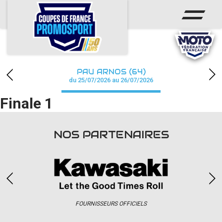
ACCUEIL
ACTUS
CALENDRIER
PAU ARNOS (64)
CHAMPIONNAT
du 25/07/2026 au 26/07/2026
Finale 1
RÉSULTATS
PHOTOS / WEB TV
NOS PARTENAIRES
PARTENAIRES
accéder à la billetterie
FOURNISSEURS OFFICIELS