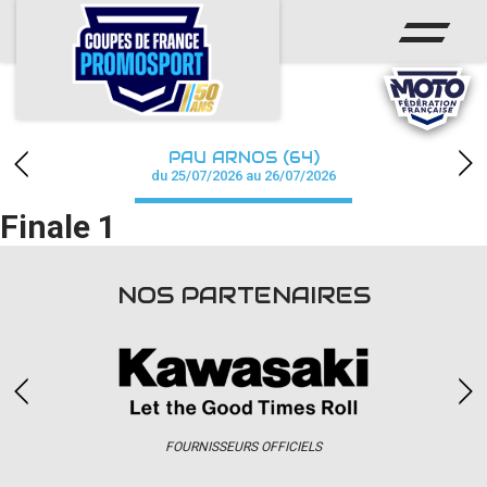
ACCUEIL
ACTUS
CALENDRIER
PAU ARNOS (64)
CHAMPIONNAT
du 25/07/2026 au 26/07/2026
Finale 1
RÉSULTATS
PHOTOS / WEB TV
NOS PARTENAIRES
PARTENAIRES
accéder à la billetterie
FOURNISSEURS OFFICIELS