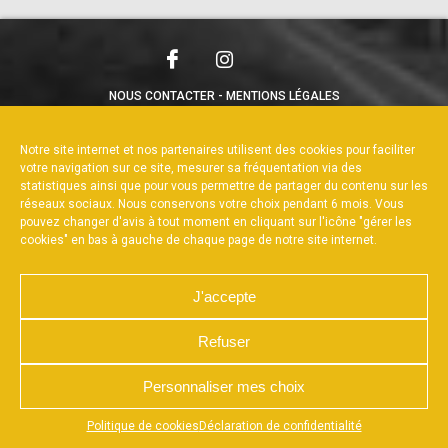
NOUS CONTACTER
MENTIONS LÉGALES
CHARTE DE CONFIDENTIALITÉ
POLITIQUE DE COOKIES
DÉCLARATION DE CONFIDENTIALITÉ
Notre site internet et nos partenaires utilisent des cookies pour faciliter
RÉALISÉ PAR L’AGENCE WEB A3WEB
votre navigation sur ce site, mesurer sa fréquentation via des
statistiques ainsi que pour vous permettre de partager du contenu sur les
réseaux sociaux. Nous conservons votre choix pendant 6 mois. Vous
pouvez changer d'avis à tout moment en cliquant sur l'icône "gérer les
cookies" en bas à gauche de chaque page de notre site internet.
J'accepte
Refuser
Personnaliser mes choix
Appuyez sur le bouton partager en bas de votre
Politique de cookies
Déclaration de confidentialité
navigateur, puis sur "Sur l'écran d'accueil" pour obtenir le