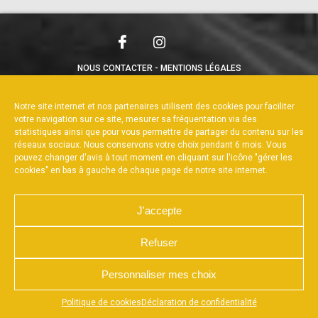
NOUS CONTACTER
MENTIONS LÉGALES
CHARTE DE CONFIDENTIALITÉ
POLITIQUE DE COOKIES
DÉCLARATION DE CONFIDENTIALITÉ
Notre site internet et nos partenaires utilisent des cookies pour faciliter
RÉALISÉ PAR L’AGENCE WEB A3WEB
votre navigation sur ce site, mesurer sa fréquentation via des
statistiques ainsi que pour vous permettre de partager du contenu sur les
réseaux sociaux. Nous conservons votre choix pendant 6 mois. Vous
pouvez changer d'avis à tout moment en cliquant sur l'icône "gérer les
cookies" en bas à gauche de chaque page de notre site internet.
J'accepte
Refuser
Personnaliser mes choix
Appuyez sur le bouton partager en bas de votre
Politique de cookies
Déclaration de confidentialité
navigateur, puis sur "Sur l'écran d'accueil" pour obtenir le