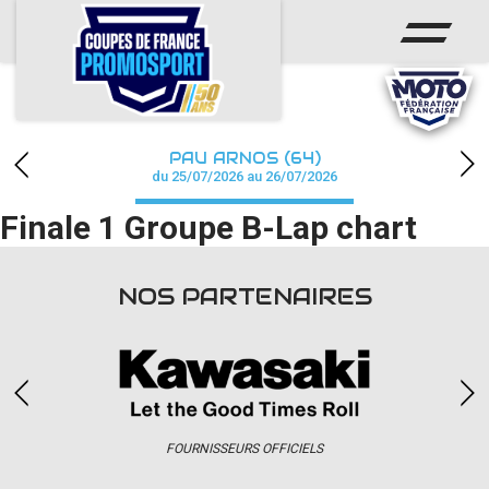
ACCUEIL
ACTUS
CALENDRIER
PAU ARNOS (64)
CHAMPIONNAT
du 25/07/2026 au 26/07/2026
Finale 1 Groupe B-Lap chart
RÉSULTATS
PHOTOS / WEB TV
NOS PARTENAIRES
PARTENAIRES
accéder à la billetterie
FOURNISSEURS OFFICIELS