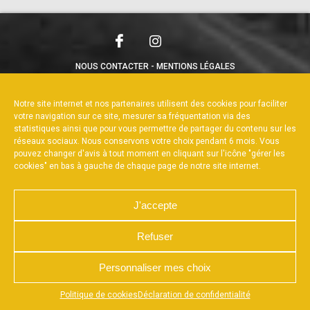
NOUS CONTACTER
MENTIONS LÉGALES
CHARTE DE CONFIDENTIALITÉ
POLITIQUE DE COOKIES
DÉCLARATION DE CONFIDENTIALITÉ
Notre site internet et nos partenaires utilisent des cookies pour faciliter
RÉALISÉ PAR L’AGENCE WEB A3WEB
votre navigation sur ce site, mesurer sa fréquentation via des
statistiques ainsi que pour vous permettre de partager du contenu sur les
réseaux sociaux. Nous conservons votre choix pendant 6 mois. Vous
pouvez changer d'avis à tout moment en cliquant sur l'icône "gérer les
cookies" en bas à gauche de chaque page de notre site internet.
J'accepte
Refuser
Personnaliser mes choix
Appuyez sur le bouton partager en bas de votre
Politique de cookies
Déclaration de confidentialité
navigateur, puis sur "Sur l'écran d'accueil" pour obtenir le