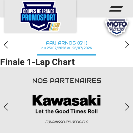
ACCUEIL
ACTUS
CALENDRIER
PAU ARNOS (64)
CHAMPIONNAT
du 25/07/2026 au 26/07/2026
Finale 1-Lap Chart
RÉSULTATS
PHOTOS / WEB TV
NOS PARTENAIRES
PARTENAIRES
accéder à la billetterie
FOURNISSEURS OFFICIELS