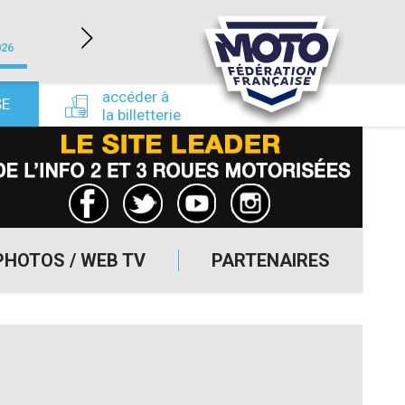
LÉDENON (30)
026
du 22/08/2026 au 23/08/2026
du 24/09/
accéder à
SE
la billetterie
PHOTOS / WEB TV
PARTENAIRES