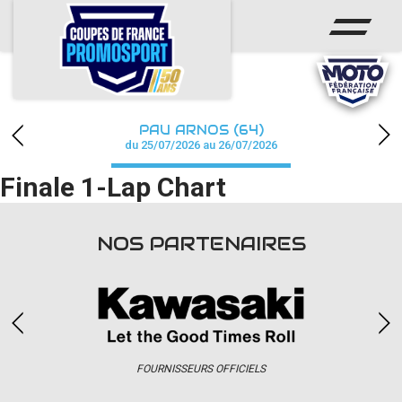
ACCUEIL
ACTUS
CALENDRIER
PAU ARNOS (64)
CHAMPIONNAT
du 25/07/2026 au 26/07/2026
Finale 1-Lap Chart
RÉSULTATS
PHOTOS / WEB TV
NOS PARTENAIRES
PARTENAIRES
accéder à la billetterie
FOURNISSEURS OFFICIELS