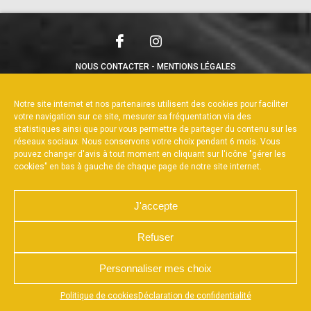
NOUS CONTACTER
MENTIONS LÉGALES
CHARTE DE CONFIDENTIALITÉ
POLITIQUE DE COOKIES
DÉCLARATION DE CONFIDENTIALITÉ
Notre site internet et nos partenaires utilisent des cookies pour faciliter
RÉALISÉ PAR L’AGENCE WEB A3WEB
votre navigation sur ce site, mesurer sa fréquentation via des
statistiques ainsi que pour vous permettre de partager du contenu sur les
réseaux sociaux. Nous conservons votre choix pendant 6 mois. Vous
pouvez changer d'avis à tout moment en cliquant sur l'icône "gérer les
cookies" en bas à gauche de chaque page de notre site internet.
J'accepte
Refuser
Personnaliser mes choix
Appuyez sur le bouton partager en bas de votre
Politique de cookies
Déclaration de confidentialité
navigateur, puis sur "Sur l'écran d'accueil" pour obtenir le