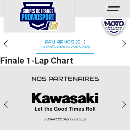
ACCUEIL
ACTUS
CALENDRIER
PAU ARNOS (64)
CHAMPIONNAT
du 25/07/2026 au 26/07/2026
Finale 1-Lap Chart
RÉSULTATS
PHOTOS / WEB TV
NOS PARTENAIRES
PARTENAIRES
accéder à la billetterie
FOURNISSEURS OFFICIELS