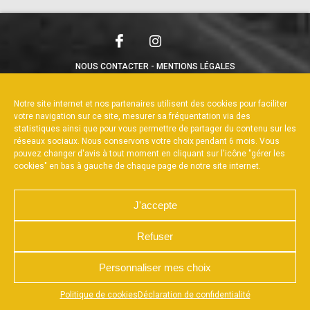
NOUS CONTACTER
MENTIONS LÉGALES
CHARTE DE CONFIDENTIALITÉ
POLITIQUE DE COOKIES
DÉCLARATION DE CONFIDENTIALITÉ
Notre site internet et nos partenaires utilisent des cookies pour faciliter
RÉALISÉ PAR L’AGENCE WEB A3WEB
votre navigation sur ce site, mesurer sa fréquentation via des
statistiques ainsi que pour vous permettre de partager du contenu sur les
réseaux sociaux. Nous conservons votre choix pendant 6 mois. Vous
pouvez changer d'avis à tout moment en cliquant sur l'icône "gérer les
cookies" en bas à gauche de chaque page de notre site internet.
J'accepte
Refuser
Personnaliser mes choix
Appuyez sur le bouton partager en bas de votre
Politique de cookies
Déclaration de confidentialité
navigateur, puis sur "Sur l'écran d'accueil" pour obtenir le