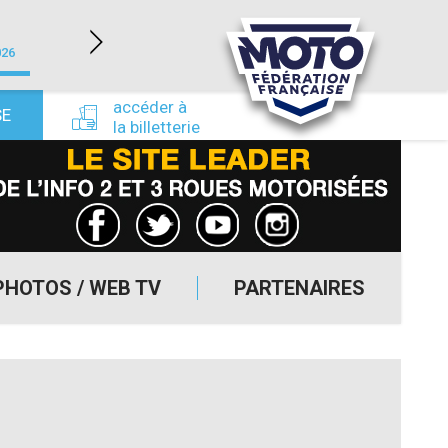
LÉDENON (30)
026
du 22/08/2026 au 23/08/2026
du 24/09/
accéder à
SE
la billetterie
PHOTOS / WEB TV
PARTENAIRES