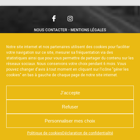
NOUS CONTACTER
MENTIONS LÉGALES
CHARTE DE CONFIDENTIALITÉ
POLITIQUE DE COOKIES
DÉCLARATION DE CONFIDENTIALITÉ
Notre site internet et nos partenaires utilisent des cookies pour faciliter
RÉALISÉ PAR L’AGENCE WEB A3WEB
votre navigation sur ce site, mesurer sa fréquentation via des
statistiques ainsi que pour vous permettre de partager du contenu sur les
réseaux sociaux. Nous conservons votre choix pendant 6 mois. Vous
pouvez changer d'avis à tout moment en cliquant sur l'icône "gérer les
cookies" en bas à gauche de chaque page de notre site internet.
J'accepte
Refuser
Personnaliser mes choix
Appuyez sur le bouton partager en bas de votre
Politique de cookies
Déclaration de confidentialité
navigateur, puis sur "Sur l'écran d'accueil" pour obtenir le