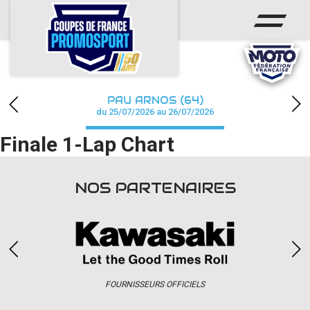
ACCUEIL
ACTUS
CALENDRIER
PAU ARNOS (64)
CHAMPIONNAT
du 25/07/2026 au 26/07/2026
Finale 1-Lap Chart
RÉSULTATS
PHOTOS / WEB TV
NOS PARTENAIRES
PARTENAIRES
accéder à la billetterie
FOURNISSEURS OFFICIELS