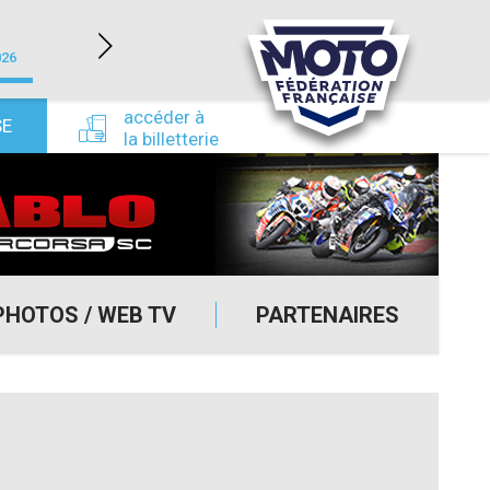
LÉDENON (30)
026
du 22/08/2026 au 23/08/2026
du 24/09/
accéder à
SE
la billetterie
PHOTOS / WEB TV
PARTENAIRES