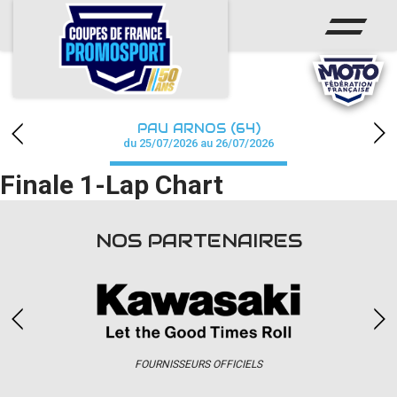
ACCUEIL
ACTUS
CALENDRIER
PAU ARNOS (64)
CHAMPIONNAT
du 25/07/2026 au 26/07/2026
Finale 1-Lap Chart
RÉSULTATS
PHOTOS / WEB TV
NOS PARTENAIRES
PARTENAIRES
accéder à la billetterie
FOURNISSEURS OFFICIELS