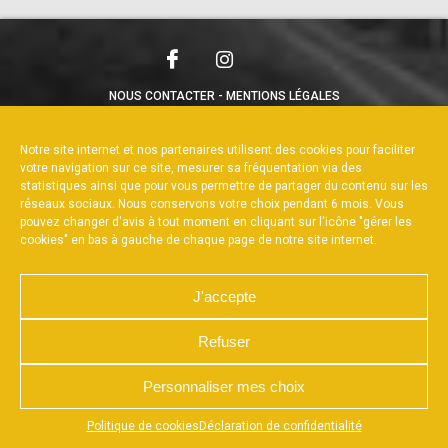
NOUS CONTACTER
MENTIONS LÉGALES
CHARTE DE CONFIDENTIALITÉ
POLITIQUE DE COOKIES
DÉCLARATION DE CONFIDENTIALITÉ
Notre site internet et nos partenaires utilisent des cookies pour faciliter
RÉALISÉ PAR L’AGENCE WEB A3WEB
votre navigation sur ce site, mesurer sa fréquentation via des
statistiques ainsi que pour vous permettre de partager du contenu sur les
réseaux sociaux. Nous conservons votre choix pendant 6 mois. Vous
pouvez changer d'avis à tout moment en cliquant sur l'icône "gérer les
cookies" en bas à gauche de chaque page de notre site internet.
J'accepte
Refuser
Personnaliser mes choix
Appuyez sur le bouton partager en bas de votre
Politique de cookies
Déclaration de confidentialité
navigateur, puis sur "Sur l'écran d'accueil" pour obtenir le