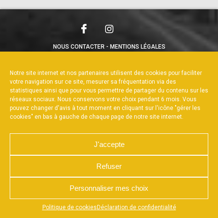
NOUS CONTACTER
MENTIONS LÉGALES
CHARTE DE CONFIDENTIALITÉ
POLITIQUE DE COOKIES
DÉCLARATION DE CONFIDENTIALITÉ
Notre site internet et nos partenaires utilisent des cookies pour faciliter
RÉALISÉ PAR L’AGENCE WEB A3WEB
votre navigation sur ce site, mesurer sa fréquentation via des
statistiques ainsi que pour vous permettre de partager du contenu sur les
réseaux sociaux. Nous conservons votre choix pendant 6 mois. Vous
pouvez changer d'avis à tout moment en cliquant sur l'icône "gérer les
cookies" en bas à gauche de chaque page de notre site internet.
J'accepte
Refuser
Personnaliser mes choix
Appuyez sur le bouton partager en bas de votre
Politique de cookies
Déclaration de confidentialité
navigateur, puis sur "Sur l'écran d'accueil" pour obtenir le