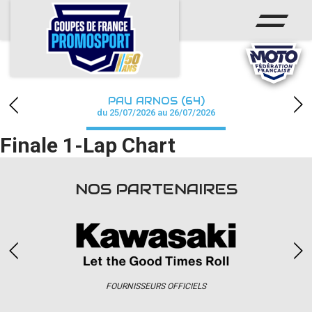
ACCUEIL
ACTUS
CALENDRIER
PAU ARNOS (64)
CHAMPIONNAT
du 25/07/2026 au 26/07/2026
Finale 1-Lap Chart
RÉSULTATS
PHOTOS / WEB TV
NOS PARTENAIRES
PARTENAIRES
accéder à la billetterie
FOURNISSEURS OFFICIELS