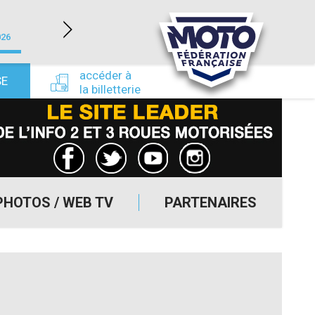
LÉDENON (30)
026
du 22/08/2026 au 23/08/2026
du 24/09/
accéder à
SE
la billetterie
PHOTOS / WEB TV
PARTENAIRES