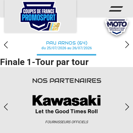
ACCUEIL
ACTUS
CALENDRIER
PAU ARNOS (64)
CHAMPIONNAT
du 25/07/2026 au 26/07/2026
Finale 1-Tour par tour
RÉSULTATS
PHOTOS / WEB TV
NOS PARTENAIRES
PARTENAIRES
accéder à la billetterie
FOURNISSEURS OFFICIELS