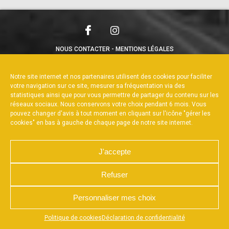
NOUS CONTACTER
MENTIONS LÉGALES
CHARTE DE CONFIDENTIALITÉ
POLITIQUE DE COOKIES
DÉCLARATION DE CONFIDENTIALITÉ
Notre site internet et nos partenaires utilisent des cookies pour faciliter
RÉALISÉ PAR L’AGENCE WEB A3WEB
votre navigation sur ce site, mesurer sa fréquentation via des
statistiques ainsi que pour vous permettre de partager du contenu sur les
réseaux sociaux. Nous conservons votre choix pendant 6 mois. Vous
pouvez changer d'avis à tout moment en cliquant sur l'icône "gérer les
cookies" en bas à gauche de chaque page de notre site internet.
J'accepte
Refuser
Personnaliser mes choix
Appuyez sur le bouton partager en bas de votre
Politique de cookies
Déclaration de confidentialité
navigateur, puis sur "Sur l'écran d'accueil" pour obtenir le