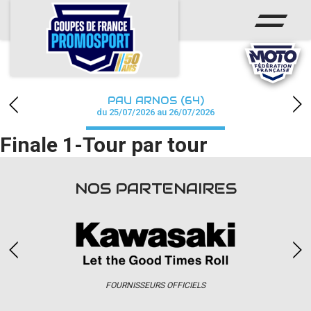
ACCUEIL
ACTUS
CALENDRIER
PAU ARNOS (64)
CHAMPIONNAT
du 25/07/2026 au 26/07/2026
Finale 1-Tour par tour
RÉSULTATS
PHOTOS / WEB TV
NOS PARTENAIRES
PARTENAIRES
accéder à la billetterie
FOURNISSEURS OFFICIELS