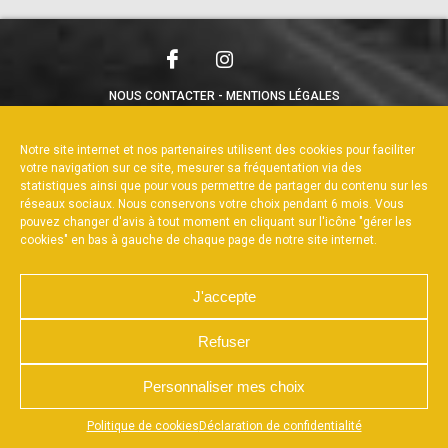
NOUS CONTACTER
MENTIONS LÉGALES
CHARTE DE CONFIDENTIALITÉ
POLITIQUE DE COOKIES
DÉCLARATION DE CONFIDENTIALITÉ
Notre site internet et nos partenaires utilisent des cookies pour faciliter
RÉALISÉ PAR L’AGENCE WEB A3WEB
votre navigation sur ce site, mesurer sa fréquentation via des
statistiques ainsi que pour vous permettre de partager du contenu sur les
réseaux sociaux. Nous conservons votre choix pendant 6 mois. Vous
pouvez changer d'avis à tout moment en cliquant sur l'icône "gérer les
cookies" en bas à gauche de chaque page de notre site internet.
J'accepte
Refuser
Personnaliser mes choix
Appuyez sur le bouton partager en bas de votre
Politique de cookies
Déclaration de confidentialité
navigateur, puis sur "Sur l'écran d'accueil" pour obtenir le