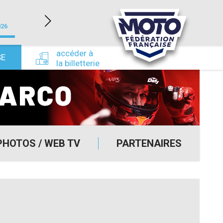
LÉDENON (30)
026
du 22/08/2026 au 23/08/2026
du 24/09/
accéder à
SE
la billetterie
PHOTOS / WEB TV
PARTENAIRES